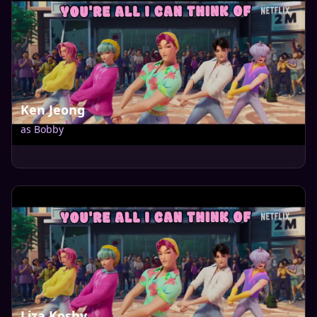
Ken Jeong
as
Bobby
Liza Koshy