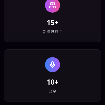
15+
총 출연진 수
10+
성우