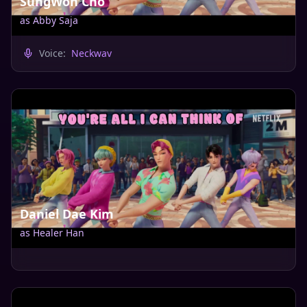
SungWon Cho
as
Abby Saja
Voice:
Neckwav
Daniel Dae Kim
as
Healer Han